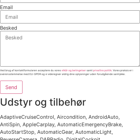
Email
Besked
Ved brug af kontaktformularen acceptere du vores
vilkår og betingelser
samt
privatlivs politik
. Vores praksis er i
overensstemmelse med EU-GPDR og vi videregiver aldrig dine oplysninger uden forudgående samtykke.
Send
Udstyr og tilbehør
AdaptiveCruiseControl, Aircondition, AndroidAuto,
AntiSpin, AppleCarplay, AutomaticEmergencyBrake,
AutoStartStop, AutomaticGear, AutomaticLight,
ReverseCamera, DABRadio, DigitalCockpit,