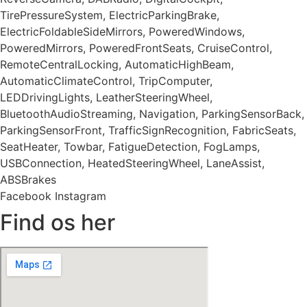
TirePressureSystem, ElectricParkingBrake,
ElectricFoldableSideMirrors, PoweredWindows,
PoweredMirrors, PoweredFrontSeats, CruiseControl,
RemoteCentralLocking, AutomaticHighBeam,
AutomaticClimateControl, TripComputer,
LEDDrivingLights, LeatherSteeringWheel,
BluetoothAudioStreaming, Navigation, ParkingSensorBack,
ParkingSensorFront, TrafficSignRecognition, FabricSeats,
SeatHeater, Towbar, FatigueDetection, FogLamps,
USBConnection, HeatedSteeringWheel, LaneAssist,
ABSBrakes
Facebook
Instagram
Find os her